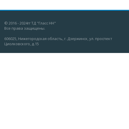
© 2016 - 2024гг ТД "Гласс НН"
Все права защищены.
606025, Нижегородская область, г. Дзержинск, ул. проспект
Циолковского, д.15
О компании
Вакансии
Новости
Информация
Каталог
Контакты
info@glassnn.com