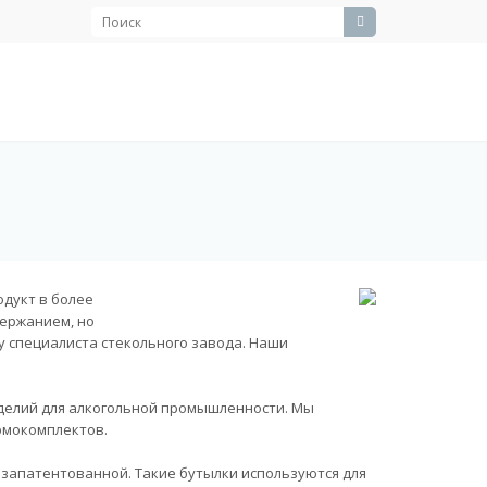
одукт в более
держанием, но
у специалиста стекольного завода. Наши
делий для алкогольной промышленности. Мы
рмокомплектов.
 запатентованной. Такие бутылки используются для