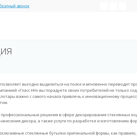
братный звонок
ция
 позволяет выгодно выделиться на полке и мгновенно переводит пр
мпанией «Гласс НН» вы порадуете своих потребителей не только со
клотары важно с самого начала привлечь к инновационному процесс
том.
и профессиональные решения в сфере декорирования стеклянных из
анесения декора, а также услуги по разработке и изготовлению фо
ксклюзивные стеклянные бутылки оригинальной формы, как правило,