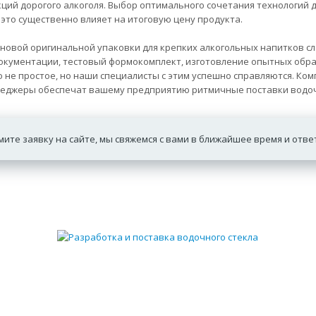
кций дорогого алкоголя. Выбор оптимального сочетания технологий
 это существенно влияет на итоговую цену продукта.
 новой оригинальной упаковки для крепких алкогольных напитков с
документации, тестовый формокомплект, изготовление опытных об
не простое, но наши специалисты с этим успешно справляются. Ком
неджеры обеспечат вашему предприятию ритмичные поставки водоч
ите заявку на сайте, мы свяжемся с вами в ближайшее время и отв