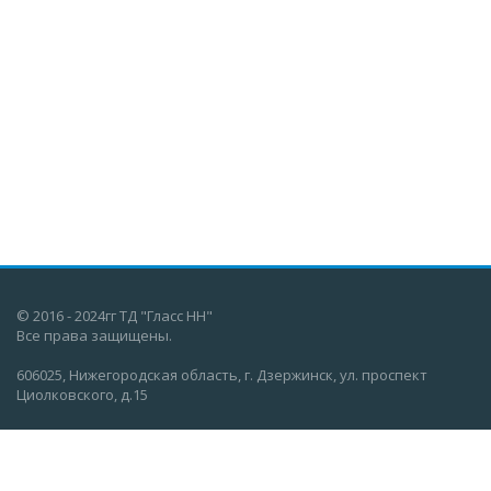
© 2016 - 2024гг ТД "Гласс НН"
Все права защищены.
606025, Нижегородская область, г. Дзержинск, ул. проспект
Циолковского, д.15
О компании
Вакансии