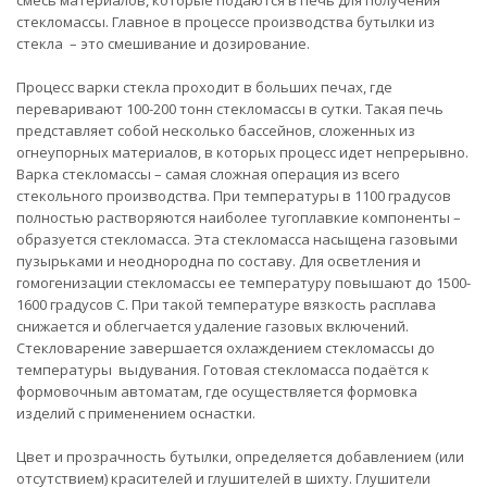
смесь материалов, которые подаются в печь для получения
стекломассы. Главное в процессе производства бутылки из
стекла – это смешивание и дозирование.
Процесс варки стекла проходит в больших печах, где
переваривают 100-200 тонн стекломассы в сутки. Такая печь
представляет собой несколько бассейнов, сложенных из
огнеупорных материалов, в которых процесс идет непрерывно.
Варка стекломассы – самая сложная операция из всего
стекольного производства. При температуры в 1100 градусов
полностью растворяются наиболее тугоплавкие компоненты –
образуется стекломасса. Эта стекломасса насыщена газовыми
пузырьками и неоднородна по составу. Для осветления и
гомогенизации стекломассы ее температуру повышают до 1500-
1600 градусов С. При такой температуре вязкость расплава
снижается и облегчается удаление газовых включений.
Стекловарение завершается охлаждением стекломассы до
температуры выдувания. Готовая стекломасса подаётся к
формовочным автоматам, где осуществляется формовка
изделий с применением оснастки.
Цвет и прозрачность бутылки, определяется добавлением (или
отсутствием) красителей и глушителей в шихту. Глушители