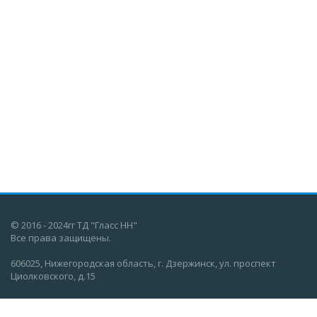
© 2016 - 2024гг ТД "Гласс НН"
Все права защищены.
606025, Нижегородская область, г. Дзержинск, ул. проспект
Циолковского, д.15
О компании