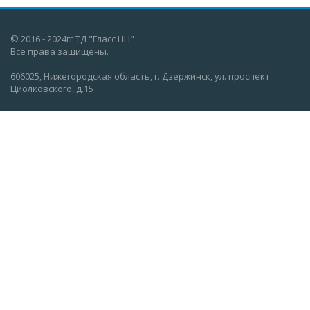
© 2016 - 2024гг ТД "Гласс НН"
Все права защищены.
606025, Нижегородская область, г. Дзержинск, ул. проспект
Циолковского, д.15
О компании
Вакансии
Новости
Информация
Каталог
Контакты
info@glassnn.com