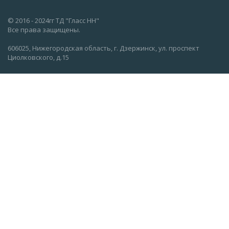
© 2016 - 2024гг ТД "Гласс НН"
Все права защищены.
606025, Нижегородская область, г. Дзержинск, ул. проспект
Циолковского, д.15
О компании
Вакансии
Новости
Информация
Каталог
Контакты
info@glassnn.com
8 (8313) 35-09-45