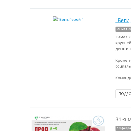
"Беги,
20 мая 2
19 мая 
крупней
десяти т
Кроме т
социаль
Команда
ПОДР
31-я 
19 февра