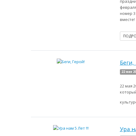
праздни
февраля
номер 3
вместе!
ПОДР
Беги,
22 мая 2
22 мая 
который
культур
Ура на