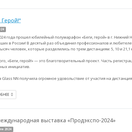
 Герой!"
024
2024 года прошел юбилейный полумарафон «Беги, герой» в г. Нижний 
ших в России! В десятый раз объединил профессионалов и любителе
ысяч человек, которые разделились по трем дистанциям: 5, 10 и 21,1 
ого, «Беги, герой!» — это благотворительный проект. Часть регистр
ных инициатив.
 Glass NN получила огромное удовольствие от участия на дистанциях 
ОБНЕЕ
международная выставка «Продэкспо-2024»
ля 2024