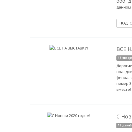
ООО ТД 
данном 
ПОДР
ВСЕ Н
13 январ
Дорогие
праздни
февраля
номер 3
вместе!
С Нов
18 декаб