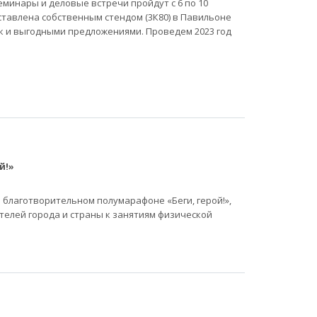
еминары и деловые встречи пройдут с 6 по 10
тавлена собственным стендом (3К80) в Павильоне
ок и выгодными предложениями. Проведем 2023 год
й!»
 благотворительном полумарафоне «Беги, герой!»,
телей города и страны к занятиям физической