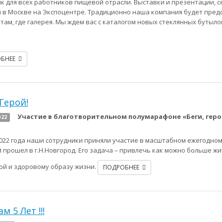
к для всех работников пищевой отрасли. Выставки и презентации, с
 в Москве на Экспоцентре. Традиционно наша компания будет предс
 там, где галерея. Мы ждем вас с каталогом новых стеклянных бутыл
ОБНЕЕ
 Герой!
Участие в благотворительном полумарафоне «Беги, геро
022
2022 года наши сотрудники приняли участие в масштабном ежегодном
 прошел в г.Н.Новгород. Его задача – привлечь как можно больше жи
ой и здоровому образу жизни.
ПОДРОБНЕЕ
м 5 Лет !!!