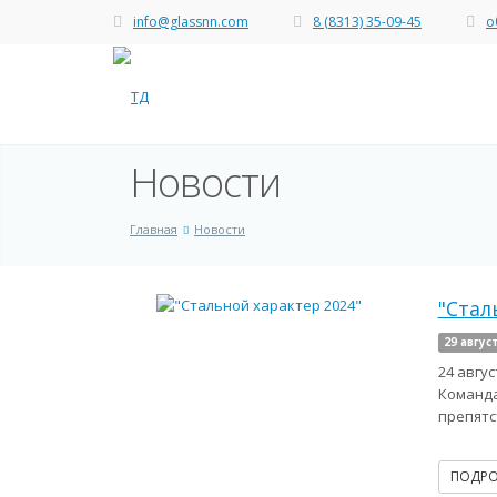
info@glassnn.com
8 (8313) 35-09-45
о
Новости
Главная
Новости
"Стал
29 авгус
24 авгу
Команда
препятс
ПОДР