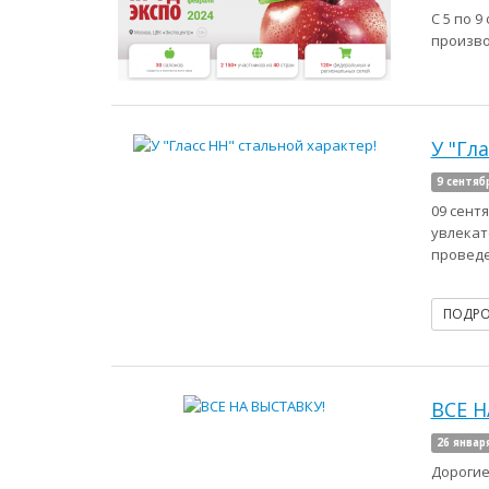
С 5 по 
произво
У "Гл
9 сентяб
09 сент
увлекат
проведе
ПОДР
ВСЕ Н
26 январ
Дорогие