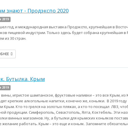
ам знают - Продэкспо 2020
я 2019
шел год, и международная выставка Продэкспо, крупнейшая в Восточ
ков пищевой индустрии. Только здесь будет собрана крупнейшая в 
м из 30 стран.
ОБНЕЕ
к. Бутылка. Крым
я 2019
 вины, игристое шампанское, фруктовые наливки – это все Крым, из К
дят крепкие алкогольные напитки, конечно же, коньяки. В 2019 год
и Крым. Кто-то грелся на золотых пляжах, а кто-то посещал ЛВЗ, ч
ной продукции. Симферополь, Севастополь, Ялта, Коктебель. Эти назв
олки винных магазинов. Ну, а бутылки для крымских коньяков поставит
 желание работать. Крым – это еще и коньяк. Запомните обязательн