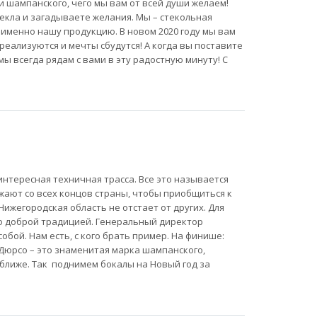
и шампанского, чего мы вам от всей души желаем!
екла и загадываете желания. Мы – стекольная
х именно нашу продукцию. В новом 2020 году мы вам
реализуются и мечты сбудутся! А когда вы поставите
мы всегда рядам с вами в эту радостную минуту! С
интересная техничная трасса. Все это называется
жают со всех концов страны, чтобы приобщиться к
Нижегородская область не отстает от других. Для
ло доброй традицией. Генеральный директор
обой. Нам есть, с кого брать пример. На финише:
у-Дюрсо – это знаменитая марка шампанского,
и ближе. Так поднимем бокалы на Новый год за