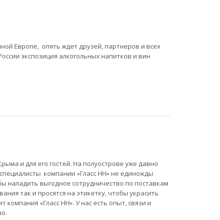
ной Европе, опять ждет друзей, партнеров и всех
России экспозиция алкогольных напитков и вин
рыма и для его гостей. На полуострове уже давно
у специалисты компании «Гласс НН» не единожды
тобы наладить выгодное сотрудничество по поставкам
ания так и просятся на этикетку, чтобы украсить
 компания «Гласс НН». У нас есть опыт, связи и
о.