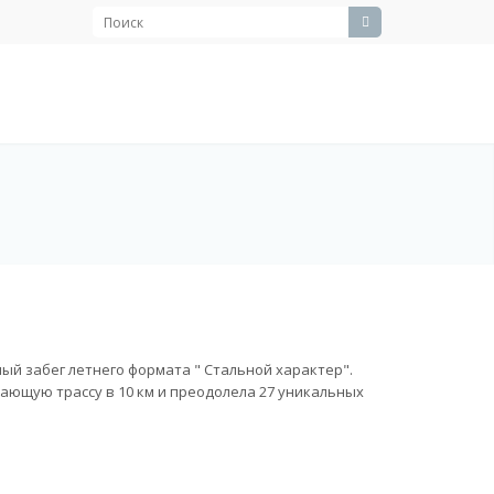
ый забег летнего формата " Стальной характер".
ающую трассу в 10 км и преодолела 27 уникальных