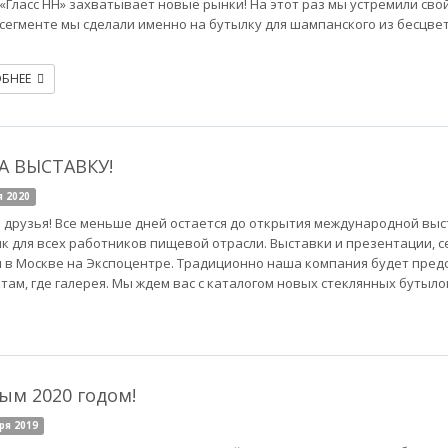
«Гласс НН» захватывает новые рынки! На этот раз мы устремили свой
сегменте мы сделали именно на бутылку для шампанского из бесцвет
ОБНЕЕ
А ВЫСТАВКУ!
я 2020
 друзья! Все меньше дней остается до открытия международной вы
к для всех работников пищевой отрасли. Выставки и презентации, с
 в Москве на Экспоцентре. Традиционно наша компания будет предс
 там, где галерея. Мы ждем вас с каталогом новых стеклянных бутыл
ым 2020 годом!
ря 2019