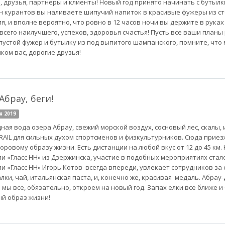
, друзья, партнеры и клиенты! Новый год принято начинать с бутылк
н курантов вы наливаете шипучий напиток в красивые фужеры из ст
я, и вполне вероятно, что ровно в 12 часов ночи вы держите в рука
всего наилучшего, успехов, здоровья счастья! Пусть все ваши планы 
 пустой фужер и бутылку из под выпитого шампанского, помните, что 
ком вас, дорогие друзья!
Абрау, беги!
я 2019
ная вода озера Абрау, свежий морской воздух, сосновый лес, скалы, 
RAIL для сильных духом спортсменов и физкультурников. Сюда приез
оровому образу жизни. Есть дистанции на любой вкус от 12 до 45 км. 
и «Гласс НН» из Дзержинска, участие в подобных мероприятиях ста
и «Гласс НН» Игорь Котов всегда впереди, увлекает сотрудников за с
лки, чай, итальянская паста, и, конечно же, красивая медаль. Абра
 мы все, обязательно, откроем на новый год. Запах елки все ближе 
й образ жизни!