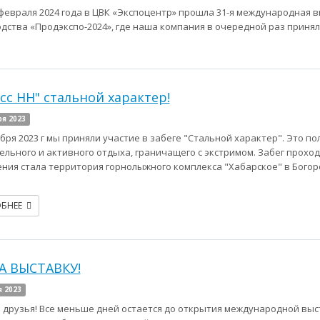
9 февраля 2024 года в ЦВК «Экспоцентр» прошла 31-я международная 
дства «Продэкспо-2024», где наша компания в очередной раз принял
асс НН" стальной характер!
ря 2023
ября 2023 г мы приняли участие в забеге "Стальной характер". Это 
ельного и активного отдыха, граничащего с экстримом. Забег проход
ния стала территория горнолыжного комплекса "Хабарское" в Богор
ОБНЕЕ
А ВЫСТАВКУ!
я 2023
 друзья! Все меньше дней остается до открытия международной вы