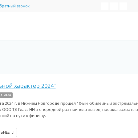
братный звонок
ьной характер 2024"
та 2024
ста 2024 г. в Нижнем Новгороде прошел 10-ый юбилейный экстремальн
 ООО ТД Гласс НН в очередной раз приняла вызов, прошла захватыв
твий на пути к финишу.
ОБНЕЕ