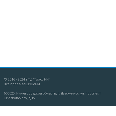
© 2016 - 2024гг ТД "Гласс НН"
Все права защищены.
606025, Нижегородская область, г. Дзержинск, ул. проспект
Циолковского, д.15
О компании